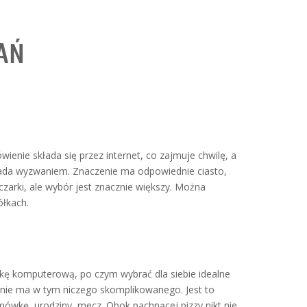
AŃ
enie składa się przez internet, co zajmuje chwilę, a
e lada wyzwaniem. Znaczenie ma odpowiednie ciasto,
eczarki, ale wybór jest znacznie większy. Można
łkach.
szkę komputerową, po czym wybrać dla siebie idealne
, nie ma w tym niczego skomplikowanego. Jest to
ówkę, urodziny, mecz. Obok pachnącej pizzy nikt nie