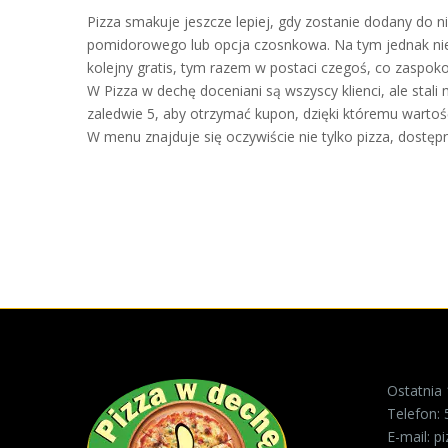
Pizza smakuje jeszcze lepiej, gdy zostanie dodany do n
pomidorowego lub opcja czosnkowa. Na tym jednak nie k
kolejny gratis, tym razem w postaci czegoś, co zaspoko
W Pizza w dechę doceniani są wszyscy klienci, ale stali
zaledwie 5, aby otrzymać kupon, dzięki któremu wartoś
W menu znajduje się oczywiście nie tylko pizza, dostęp
Ostatnia
Telefon:
E-mail:
p