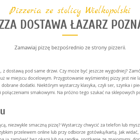
Pizzeria ze stolicy Wielkopolski
IZZA DOSTAWA ŁAZARZ POZN
Zamawiaj pizzę bezpośrednio ze strony pizzerii.
n, z dostawą pod same drzwi. Czy może być jeszcze wygodniej? Zamówi
ię już w miejscu docelowym. Przygotowanie wyśmienitej pizzy jest ni
 dobrane dodatki. Niektórym wystarczy klasyka, czyli ser, szynka i pi
i połączeniami smakowymi. Na próżno tego szukać na sklepowych pó
iu
chnącą, niezwykle smaczną pizzę? Wystarczy chwycić za telefon lub my
ybkim przelewem online lub przy odbiorze gotówką/kartą. Jak widać
 ją zamówić bez okazji lub na randkę, spotkanie ze znajomymi, dom