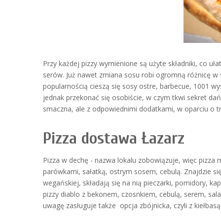
Przy każdej pizzy wymienione są użyte składniki, co 
serów. Już nawet zmiana sosu robi ogromną różnicę w
popularnością cieszą się sosy ostre, barbecue, 1001 wy
jednak przekonać się osobiście, w czym tkwi sekret da
smaczna, ale z odpowiednimi dodatkami, w oparciu o tra
Pizza dostawa Łazarz
Pizza w dechę - nazwa lokalu zobowiązuje, więc pizza m
parówkami, sałatką, ostrym sosem, cebulą. Znajdzie si
wegańskiej, składają się na nią pieczarki, pomidory, ka
pizzy diablo z bekonem, czosnkiem, cebulą, serem, sal
uwagę zasługuje także opcja zbójnicka, czyli z kiełbas