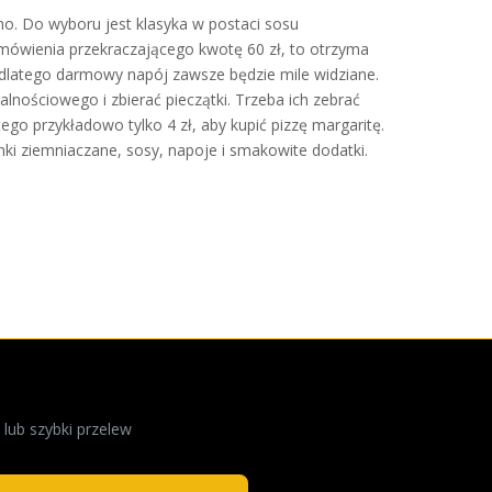
rmo. Do wyboru jest klasyka w postaci sosu
amówienia przekraczającego kwotę 60 zł, to otrzyma
, dlatego darmowy napój zawsze będzie mile widziane.
alnościowego i zbierać pieczątki. Trzeba ich zebrać
go przykładowo tylko 4 zł, aby kupić pizzę margaritę.
nki ziemniaczane, sosy, napoje i smakowite dodatki.
lub szybki przelew