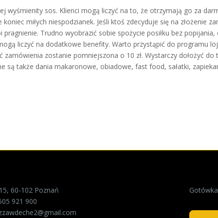
iej wyśmienity sos. Klienci mogą liczyć na to, że otrzymają go za da
oniec miłych niespodzianek. Jeśli ktoś zdecyduje się na złożenie z
i pragnienie. Trudno wyobrazić sobie spożycie posiłku bez popijania
 mogą liczyć na dodatkowe benefity. Warto przystąpić do programu loj
ć zamówienia zostanie pomniejszona o 10 zł. Wystarczy dołożyć do te
ne są także dania makaronowe, obiadowe, fast food, sałatki, zapieka
 15, 60-102 Poznań
Gotówka 
505 921 900
izzawdeche2@gmail.com