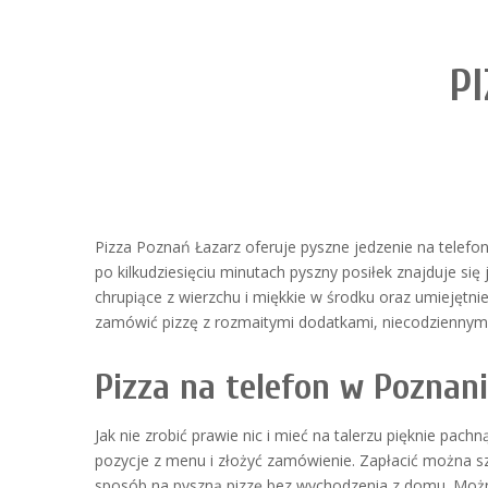
P
Pizza Poznań Łazarz oferuje pyszne jedzenie na telefo
po kilkudziesięciu minutach pyszny posiłek znajduje s
chrupiące z wierzchu i miękkie w środku oraz umiejętnie
zamówić pizzę z rozmaitymi dodatkami, niecodziennym
Pizza na telefon w Poznan
Jak nie zrobić prawie nic i mieć na talerzu pięknie pa
pozycje z menu i złożyć zamówienie. Zapłacić można sz
sposób na pyszną pizzę bez wychodzenia z domu. Można