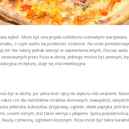
ułatwia wybór. Może być ona przyda ozdobiona rozmaitymi warzywami
 smaku, o czym warto się przekonać osobiście. Na sosie pomidorow
sp itd. Nie należy jednak wierzyć w zapewnienia innych, chociaż wie
ń serwowanych przez Pizza w dechę. Jednego można być pewnym, będzi
dycyjną recepturę, staje się ona rewelacyjna.
usi być w dechę. Już sama ilość opcji do wyboru robi wrażenie. Możn
ę także coś dla miłośników smaków domowych, hawajskich, wiejskich,
pusta pekińska, kukurydza, przyprawy, ogórek, oliwki papryka. Jeśli 
ami, sosem ostrym. Jest także wersja z jalapeno. Sporą popularności
ą, fasolą czerwoną, ogórkiem kiszonym. Pizza może być także karaibsk